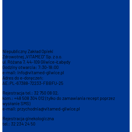
Niepubliczny Zakład Opieki
Zdrowotnej „VITAMED” Sp. z o.o.
ul. Różana 7, 44-109 Gliwice-Łabędy
Godziny otwarcia: 7:30-18:00
e-mail: info@vitamed-gliwice.pl
Adres do e-doręczeń:
AE:PL-67388-72233-FBBFU-25
Rejestracja tel.: 32 750 08 02,
kom.: +48 508 304 012 (tylko do zamawiania recept poprzez
wysłanie SMS)
e-mail: przychodnia@vitamed-gliwice.pl
Rejestracja ginekologiczna
tel.: 32 234 24 50