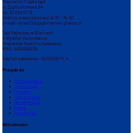
Pracownia Fizjoterapii
ul. Zygmuntowska 84
tel. 32 234 07 13
Godziny pracy rejestracji 8:00 – 15:00
e-mail: rehabilitacja@vitamed-gliwice.pl
Sąd Rejonowy w Gliwicach
X Wydział Gospodarczy
Krajowego Rejestru Sądowego
KRS: 0000028238
Kapitał zakładowy: 50.020,00 PLN
Przejdź do
Strona główna
O przychodni
Poradnie
Usługi płatne
Rehabilitacja
Kadra
Projekty UE
Aktualności