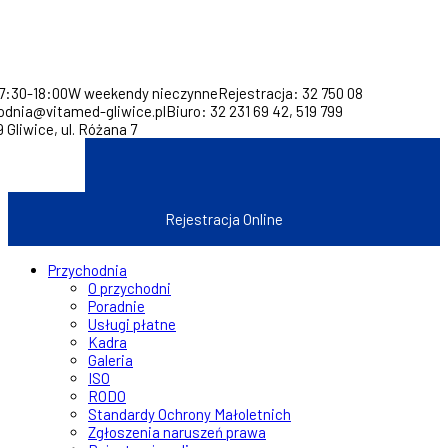
07:30-18:00
W weekendy nieczynne
Rejestracja: 32 750 08
odnia@vitamed-gliwice.pl
Biuro: 32 231 69 42, 519 799
 Gliwice, ul. Różana 7
ue
Rejestracja Online
Przychodnia
O przychodni
Poradnie
Usługi płatne
Kadra
Galeria
ISO
RODO
Standardy Ochrony Małoletnich
Zgłoszenia naruszeń prawa